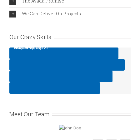
The Avada Promise
We Can Deliver On Projects
Our Crazy Skills
Web Design
HTML/CSS
Graphic Design
WordPress
95
75
90
85
Meet Our Team