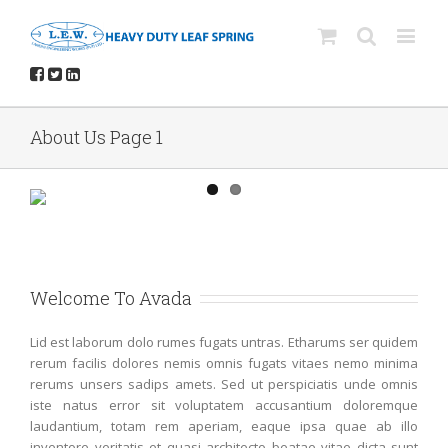
About Us Page 1
Welcome To Avada
Lid est laborum dolo rumes fugats untras. Etharums ser quidem
rerum facilis dolores nemis omnis fugats vitaes nemo minima
rerums unsers sadips amets. Sed ut perspiciatis unde omnis
iste natus error sit voluptatem accusantium doloremque
laudantium, totam rem aperiam, eaque ipsa quae ab illo
inventore veritatis et quasi architecto beatae vitae dicta sunt