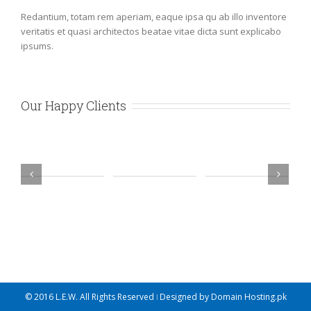
Redantium, totam rem aperiam, eaque ipsa qu ab illo inventore
veritatis et quasi architectos beatae vitae dicta sunt explicabo
ipsums.
Our Happy Clients
© 2016 L.E.W. All Rights Reserved ǀ Designed by
Domain Hosting.pk