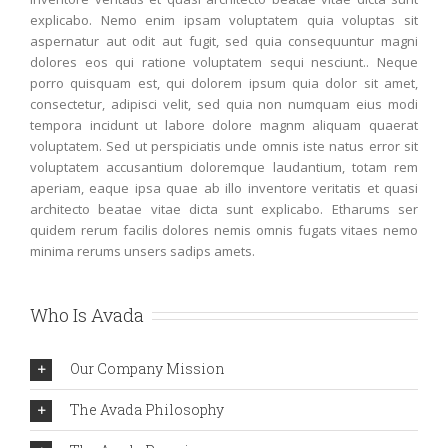
explicabo. Nemo enim ipsam voluptatem quia voluptas sit
aspernatur aut odit aut fugit, sed quia consequuntur magni
dolores eos qui ratione voluptatem sequi nesciunt.. Neque
porro quisquam est, qui dolorem ipsum quia dolor sit amet,
consectetur, adipisci velit, sed quia non numquam eius modi
tempora incidunt ut labore dolore magnm aliquam quaerat
voluptatem. Sed ut perspiciatis unde omnis iste natus error sit
voluptatem accusantium doloremque laudantium, totam rem
aperiam, eaque ipsa quae ab illo inventore veritatis et quasi
architecto beatae vitae dicta sunt explicabo. Etharums ser
quidem rerum facilis dolores nemis omnis fugats vitaes nemo
minima rerums unsers sadips amets.
Who Is Avada
Our Company Mission
The Avada Philosophy